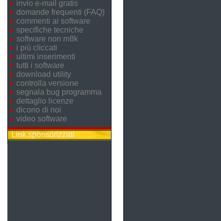
invio e-mail gratis
domande frequenti (FAQ)
commenti ai software
specifiche tecniche
software non m8k
i più cliccati
ultimi inserimenti
tutti i software
download utility
controlla versione
segnala bug programma
dettaglio licenze
dicono di noi
video software
Link sponsorizzati