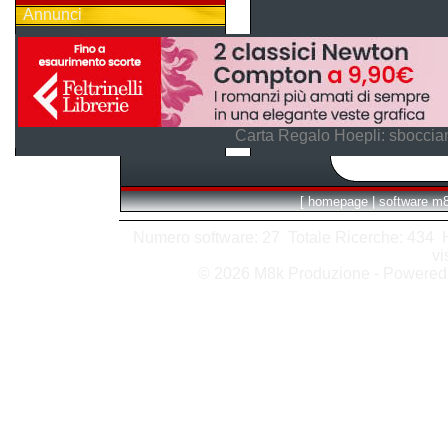
Annunci
Carta Regalo Hoepli: sboccian
[
homepage
|
software m
Numero software: 27 Totale Ricerche: 434 Hit
vi
© 2026 M8k Produzione - Powere