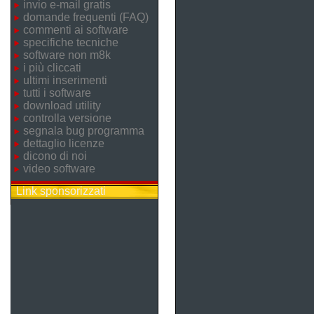
invio e-mail gratis
domande frequenti (FAQ)
commenti ai software
specifiche tecniche
software non m8k
i più cliccati
ultimi inserimenti
tutti i software
download utility
controlla versione
segnala bug programma
dettaglio licenze
dicono di noi
video software
Link sponsorizzati