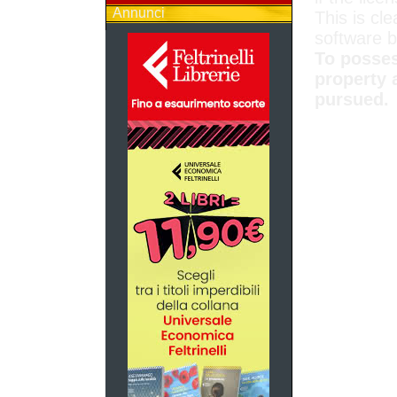
Annunci
This is cle
software 
To posses
property 
pursued.