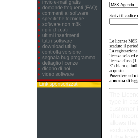
invio e-mail gratis
domande frequenti (FAQ)
commenti ai software
Scrivi il codice 
specifiche tecniche
software non m8k
i più cliccati
ultimi inserimenti
tutti i software
Le licenze M8K 
download utility
scaduto il perio
La registrazione
controlla versione
licenza solo ed 
segnala bug programma
licenza d'uso [1
dettaglio licenze
E' chiaro quindi
dicono di noi
acquisto.
video software
Possedere ed ut
a norma di legg
Link sponsorizzati
The Licen
type in ca
customer i
The record
allows the
exclusivel
if the lice