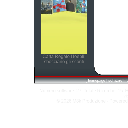
Carta Regalo Hoepli:
sbocciano gli sconti
[
homepage
|
software m
Numero software: 27 Totale Ricerche: 15 Hits
vi
© 2026 M8k Produzione - Powere