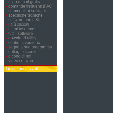
invio e-mail gratis
domande frequenti (FAQ)
commenti ai software
specifiche tecniche
software non m8k
i più cliccati
ultimi inserimenti
tutti i software
download utility
controlla versione
segnala bug programma
dettaglio licenze
dicono di noi
video software
Link sponsorizzati