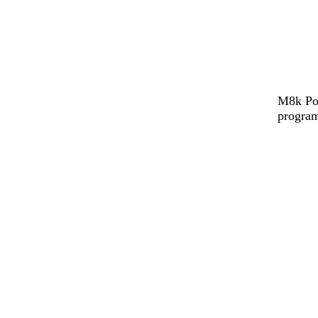
M8k Pow
program