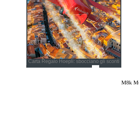
Carta Regalo Hoepli: sbocciano gli sconti
M8k Mul