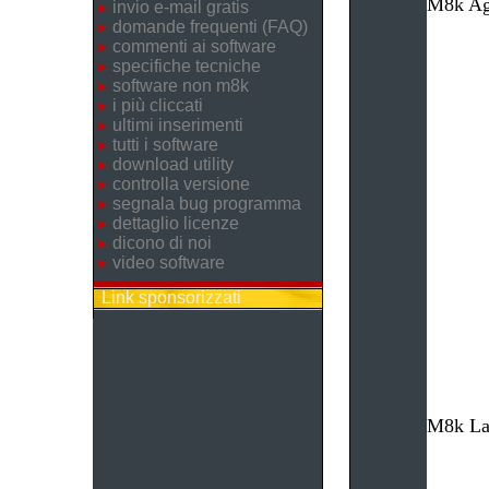
M8k Age
invio e-mail gratis
domande frequenti (FAQ)
commenti ai software
specifiche tecniche
software non m8k
i più cliccati
ultimi inserimenti
tutti i software
download utility
controlla versione
segnala bug programma
dettaglio licenze
dicono di noi
video software
Link sponsorizzati
M8k Lav