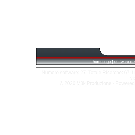
[
homepage
|
software m
Numero software: 27 Totale Ricerche: 67 Hits
vi
© 2026 M8k Produzione - Powere