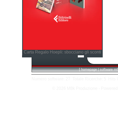
Carta Regalo Hoepli: sbocciano gli sconti
[
homepage
|
software m
Numero software: 27 Totale Ricerche: 5 Hits In:
© 2026 M8k Produzione - Powere