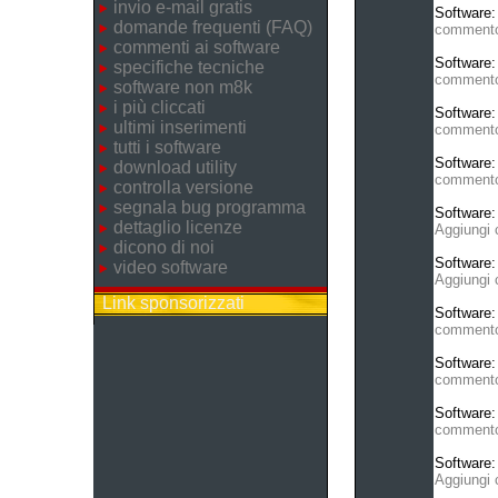
invio e-mail gratis
Software
domande frequenti (FAQ)
comment
commenti ai software
Software
specifiche tecniche
comment
software non m8k
i più cliccati
Software
ultimi inserimenti
comment
tutti i software
Software
download utility
comment
controlla versione
segnala bug programma
Software
dettaglio licenze
Aggiungi
dicono di noi
Software
video software
Aggiungi
Link sponsorizzati
Software
comment
Software
comment
Software
comment
Software
Aggiungi