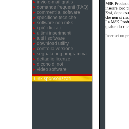
invio e-mail gratis
M8K Produzion
domande frequenti (FAQ)
inserire loro 
commenti ai software
Essi, dopo ess
specifiche tecniche
che non si risc
La M8K Produzi
software non m8k
qualora lo rite
i più cliccati
ultimi inserimenti
Inserisci un 
tutti i software
download utility
controlla versione
segnala bug programma
dettaglio licenze
dicono di noi
video software
Link sponsorizzati