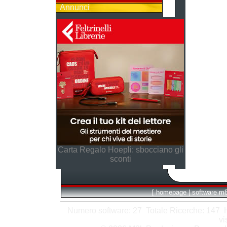
Annunci
Carta Regalo Hoepli: sbocciano gli
sconti
[
homepage
|
software m
Numero software: 27 Totale Ricerche: 147 Hit
vi