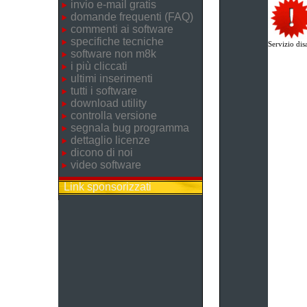
invio e-mail gratis
domande frequenti (FAQ)
commenti ai software
specifiche tecniche
Servizio disa
software non m8k
i più cliccati
ultimi inserimenti
tutti i software
download utility
controlla versione
segnala bug programma
dettaglio licenze
dicono di noi
video software
Link sponsorizzati