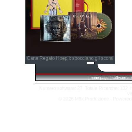
Carta Regalo Hoepli: sbocciano gli sconti
[
homepage
|
software m
Numero software: 27 Totale Ricerche: 132 Hit
vi
© 2026 M8k Produzione - Powere