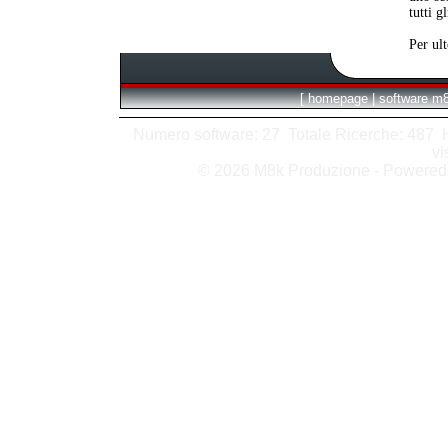
tutti g
Per ul
[
homepage
|
software m
Numero software: 27 Totale Ricerche: 487 Hit
vi
© 2026 M8k Produzione - Powere