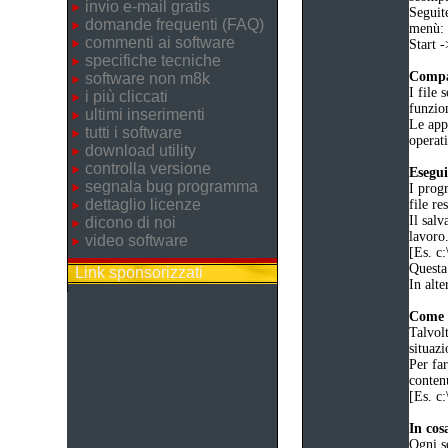
invio e-mail gratis
Seguite
domande frequenti (FAQ)
menù:
commenti ai software
Start
specifiche tecniche
Compat
software non m8k
I file 
i più cliccati
funzio
ultimi inserimenti
Le app
tutti i software
operat
download utility
controlla versione
Esegu
segnala bug programma
I prog
dettaglio licenze
file re
Il salv
dicono di noi
lavoro
video software
[Es. 
Questa 
Link sponsorizzati
In alte
Come p
Talvolt
situazi
Per far
conten
[Es. 
In cos
Ogni s