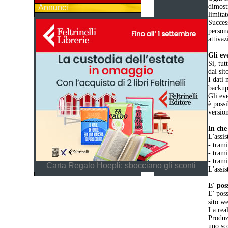
dimost
Annunci
limita
Success
persona
attivaz
Gli ev
Si, tut
dal sit
I dati 
backup 
Gli eve
è possi
versio
In che
L'assis
- trami
- tram
- trami
Carta Regalo Hoepli: sbocciano gli sconti
L'assis
E' pos
E' poss
sito we
La rea
Produzi
uno sc