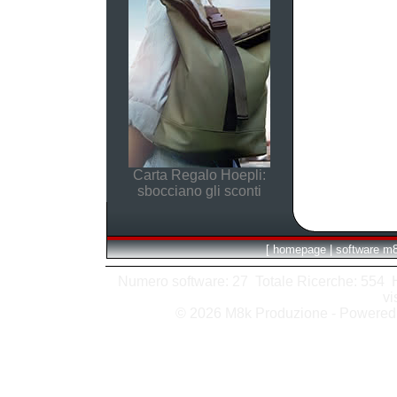
Carta Regalo Hoepli:
sbocciano gli sconti
[
homepage
|
software m
Numero software: 27 Totale Ricerche: 554 Hit
vi
© 2026 M8k Produzione - Powere