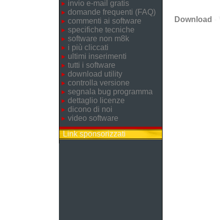
invio e-mail gratis
domande frequenti (FAQ)
Download
- 
commenti ai software
specifiche tecniche
software non m8k
i più cliccati
ultimi inserimenti
tutti i software
download utility
controlla versione
segnala bug programma
dettaglio licenze
dicono di noi
video software
Link sponsorizzati