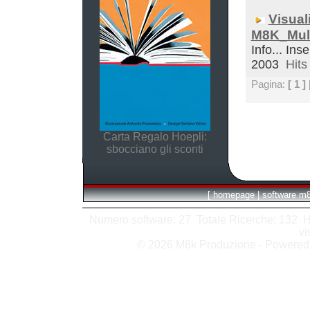
Visual
M8K_Mult
Info... Inse
2003
Hits 
Pagina:
[ 1 ]
Carta Regalo Hoepli:
sbocciano gli sconti
[
homepage
|
software m
Numero software: 27 Totale Ricerche: 132 Hits
vi
© 2026 M8k Produzione - Powere