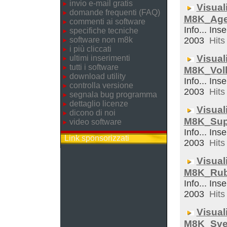
invio e-mail gratis
Visual
domande frequenti (FAQ)
M8K_Ag
commenti ai software
Info... Inse
specifiche tecniche
software non m8k
2003
Hits 
i più cliccati
Visual
ultimi inserimenti
tutti i software
M8K_Voll
download utility
Info... Inse
controlla versione
2003
Hits 
segnala bug programma
dettaglio licenze
Visual
dicono di noi
M8K_Sup
video software
Info... Inse
Link sponsorizzati
2003
Hits 
Visual
M8K_Rub
Info... Inse
2003
Hits 
Visual
M8K_Sveg