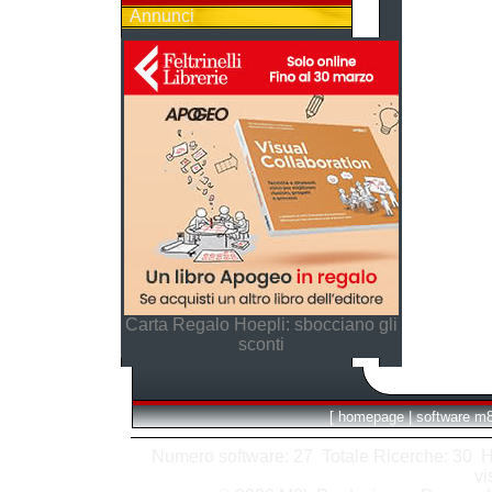
Annunci
Carta Regalo Hoepli: sbocciano gli
sconti
[
homepage
|
software m
Numero software: 27 Totale Ricerche: 30 Hits
vi