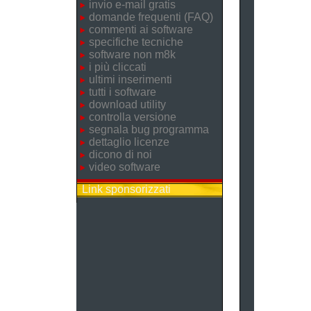
invio e-mail gratis
domande frequenti (FAQ)
commenti ai software
specifiche tecniche
software non m8k
i più cliccati
ultimi inserimenti
tutti i software
download utility
controlla versione
segnala bug programma
dettaglio licenze
dicono di noi
video software
Link sponsorizzati