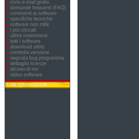
invio e-mail gratis
domande frequenti (FAQ)
commenti ai software
specifiche tecniche
software non m8k
i più cliccati
ultimi inserimenti
tutti i software
download utility
controlla versione
segnala bug programma
dettaglio licenze
dicono di noi
video software
Link sponsorizzati