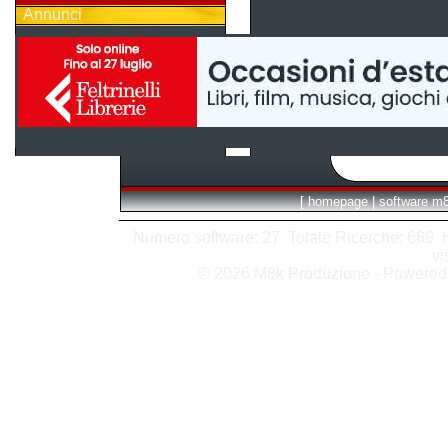
Annunci
[
homepage
|
software m
Numero software: 27 Totale Ricerche: 669 Hit
vi
© 2026 M8k Produzione - Powere