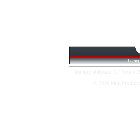
[
homep
Numero software: 27 Totale Ric
© 2026 M8k Produzi