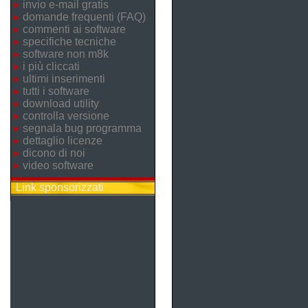
invio e-mail gratis
domande frequenti (FAQ)
commenti ai software
specifiche tecniche
software non m8k
i più cliccati
ultimi inserimenti
tutti i software
download utility
controlla versione
segnala bug programma
dettaglio licenze
dicono di noi
video software
Link sponsorizzati