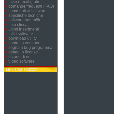
invio e-mail gratis
domande frequenti (FAQ)
commenti ai software
specifiche tecniche
software non m8k
i più cliccati
ultimi inserimenti
tutti i software
download utility
controlla versione
segnala bug programma
dettaglio licenze
dicono di noi
video software
Link sponsorizzati