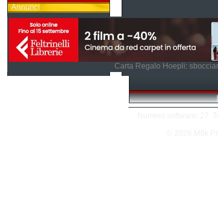
Annunci
Carta Regalo Hoepli: sboccian
Numero software: 27 Tot
© 2026 M8k Pr