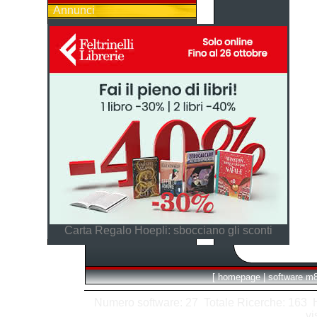
Annunci
Carta Regalo Hoepli: sbocciano gli sconti
[
homepage
|
software m
Numero software: 27 Totale Ricerche: 163 Hit
vi