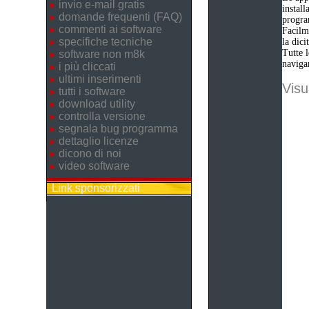
invio e-mail gratis
instal
domande frequenti (FAQ)
progr
commenti ai software
Facilme
specifiche tecniche
la dic
Tutte l
software non m8k
navigan
i più cliccati
ultimi inserimenti
Visu
tutti i software
download utility
controlla versione
segnala bug programma
dettaglio licenze
dicono di noi
video software
Link sponsorizzati