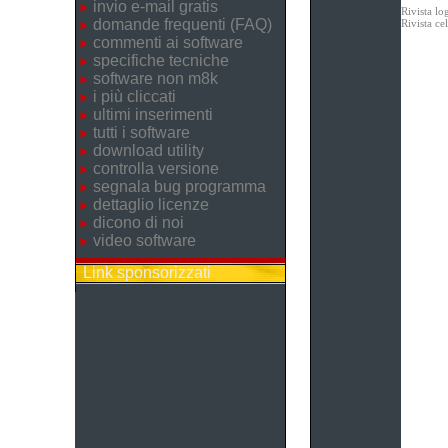
invio e-mail gratis
Rivista lo
domande frequenti (FAQ)
Rivista c
commenti ai software
specifiche tecniche
software non m8k
i più cliccati
ultimi inserimenti
tutti i software
download utility
controlla versione
segnala bug programma
dettaglio licenze
dicono di noi
video software
Link sponsorizzati