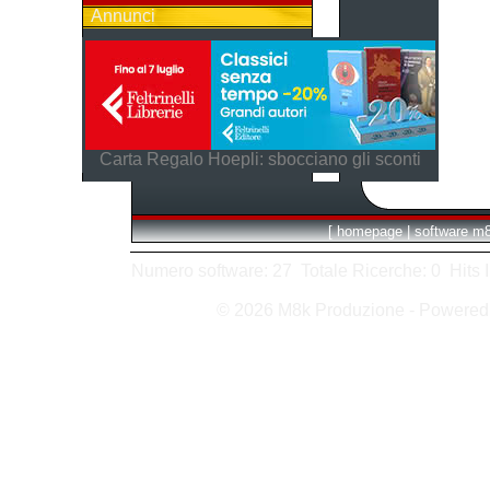
Annunci
Carta Regalo Hoepli: sbocciano gli sconti
[
homepage
|
software m
Numero software: 27 Totale Ricerche: 0 Hits In:
© 2026 M8k Produzione - Powere