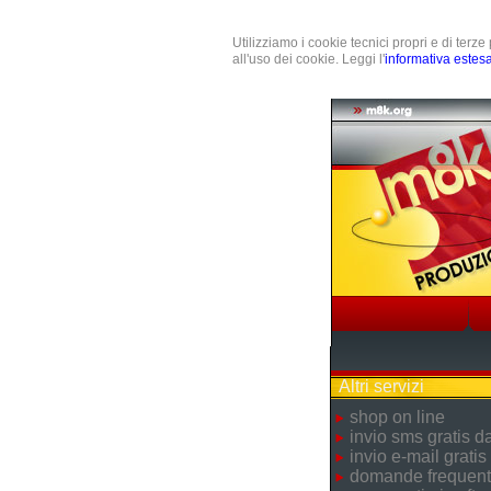
Utilizziamo i cookie tecnici propri e di terz
all'uso dei cookie. Leggi l'
informativa estes
Altri servizi
shop on line
invio sms gratis 
invio e-mail gratis
domande frequent