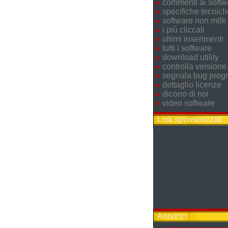
commenti ai softw
specifiche tecnich
software non m8k
i più cliccati
ultimi inserimenti
tutti i software
download utility
controlla versione
segnala bug pro
dettaglio licenze
dicono di noi
video software
Link sponsorizzati
Annunci