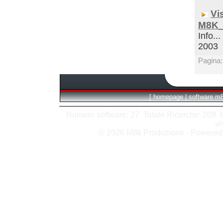
Vi
M8K_
Info...
2003
Pagina
[
homepage
|
software m
Numero software: 27 Totale Ricerche: 209 Hit
vi
© 2026 M8k Produzione - Powere