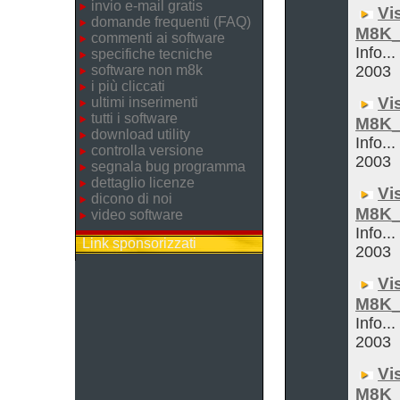
invio e-mail gratis
Vi
domande frequenti (FAQ)
M8K_
commenti ai software
Info...
specifiche tecniche
software non m8k
2003
i più cliccati
Vi
ultimi inserimenti
tutti i software
M8K_
download utility
Info...
controlla versione
2003
segnala bug programma
dettaglio licenze
Vi
dicono di noi
M8K_
video software
Info...
Link sponsorizzati
2003
Vi
M8K_
Info...
2003
Vi
M8K_