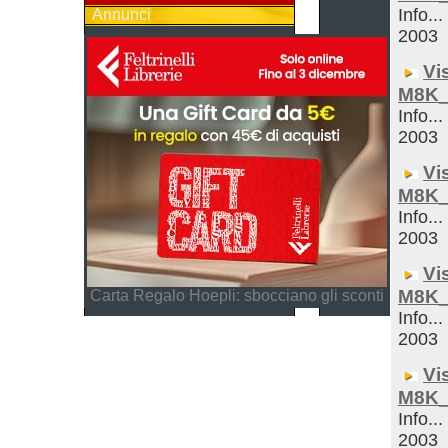
Info...
Annunci
2003
Vi
M8K_
Info...
2003
Vi
M8K_
Info...
2003
Vi
M8K_
Carta Regalo Hoepli: sbocciano gli sconti
Info...
2003
Vi
M8K_
Info...
2003