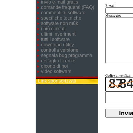
invio e-mail gratis
E-mail:
domande frequenti (FAQ)
commenti ai software
Messaggio:
specifiche tecniche
software non m8k
i più cliccati
ultimi inserimenti
tutti i software
download utility
controlla versione
segnala bug programma
dettaglio licenze
dicono di noi
video software
Codice di verifica:
Link sponsorizzati