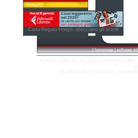
Annunci
Carta Regalo Hoepli: sbocciano gli sconti
[
homepage
|
software m
Numero software: 27 Totale Ricerche: 2365 Hit
vi
© 2026 M8k Produzione - Powere