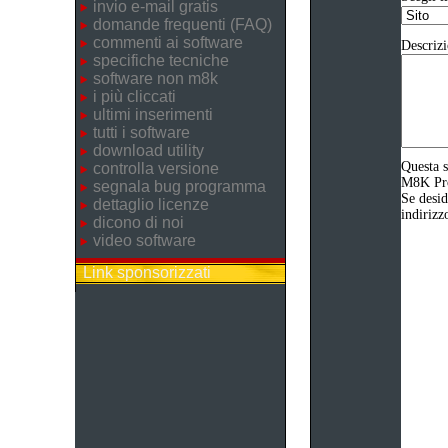
invio e-mail gratis
domande frequenti (FAQ)
commenti ai software
Descrizi
specifiche tecniche
software non m8k
i più cliccati
ultimi inserimenti
tutti i software
download utility
Questa s
controlla versione
M8K Prod
segnala bug programma
Se desid
dettaglio licenze
indirizz
dicono di noi
video software
Link sponsorizzati