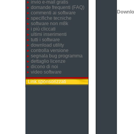
invio e-mail gratis
domande frequenti (FAQ)
Downl
commenti ai software
specifiche tecniche
software non m8k
i più cliccati
ultimi inserimenti
tutti i software
download utility
controlla versione
segnala bug programma
dettaglio licenze
dicono di noi
video software
Link sponsorizzati