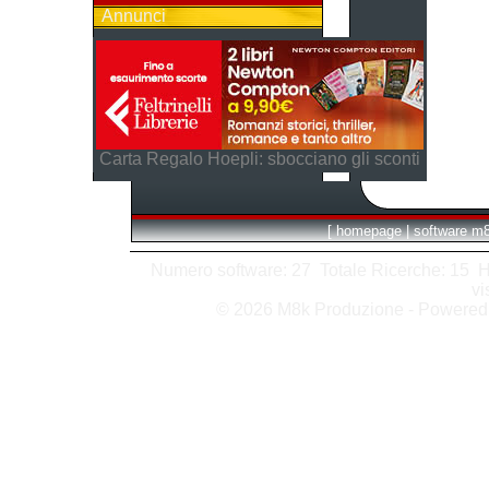
Annunci
Carta Regalo Hoepli: sbocciano gli sconti
[
homepage
|
software m
Numero software: 27 Totale Ricerche: 15 Hits
vi
© 2026 M8k Produzione - Powere