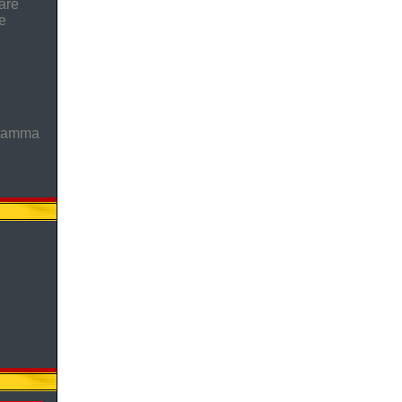
are
e
gramma