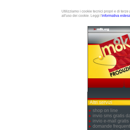
Utilizziamo i cookie tecnici propri e di terz
all'uso dei cookie. Leggi l'
informativa estes
Altri servizi
shop on line
invio sms gratis 
invio e-mail gratis
domande frequent