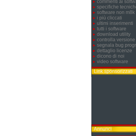
commenti ai softw
specifiche tecnich
software non m8k
i più cliccati
ultimi inserimenti
tutti i software
download utility
controlla versione
segnala bug pro
dettaglio licenze
dicono di noi
video software
Link sponsorizzati
Annunci