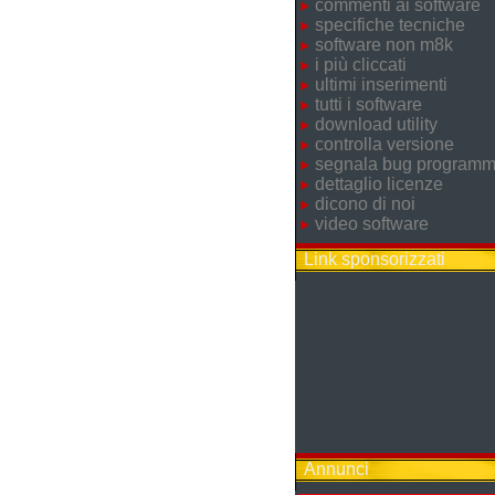
commenti ai software
specifiche tecniche
software non m8k
i più cliccati
ultimi inserimenti
tutti i software
download utility
controlla versione
segnala bug program
dettaglio licenze
dicono di noi
video software
Link sponsorizzati
Annunci