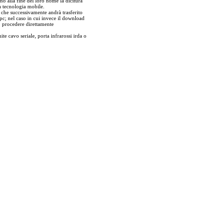
no alla fine del loro nome la dicitura
a tecnologia mobile.
r che successivamente andrà trasferito
pc; nel caso in cui invece il download
ò procedere direttamente
ite cavo seriale, porta infrarossi irda o