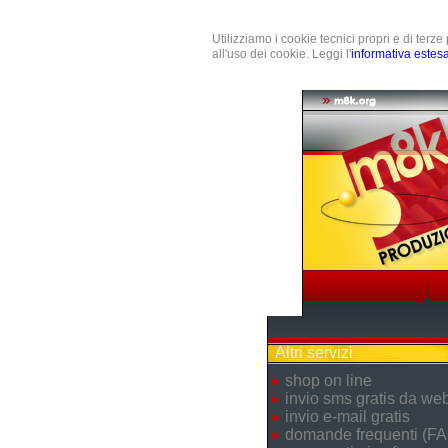
Utilizziamo i cookie tecnici propri e di terz
all'uso dei cookie. Leggi l'
informativa estes
Altri servizi
shop on line
invio sms gratis da we
invio e-mail gratis
domande frequenti (FA