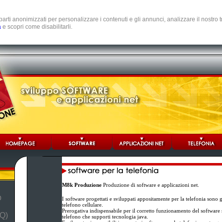
e parti anonimizzati per personalizzare i contenuti e gli annunci, analizzare il nostro
a
e scopri come disabilitarli.
M8k Produzione
Produzione di software e applicazioni net.
b
I software progettati e sviluppati appositamente per la telefonia sono 
telefono cellulare.
Prerogativa indispensabile per il corretto funzionamento del software st
Q)
telefono che supporti tecnologia java.