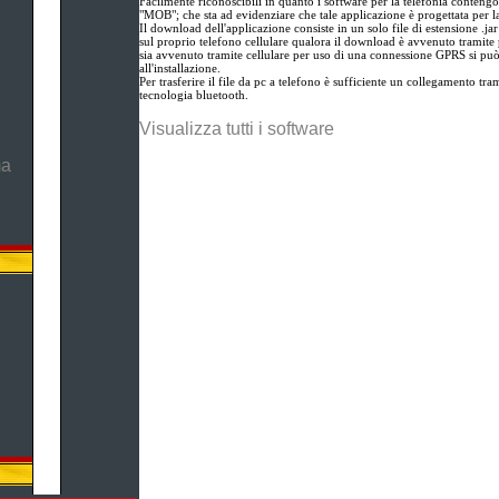
Facilmente riconoscibili in quanto i software per la telefonia contengo
"MOB"; che sta ad evidenziare che tale applicazione è progettata per l
Il download dell'applicazione consiste in un solo file di estensione .ja
sul proprio telefono cellulare qualora il download è avvenuto tramite 
sia avvenuto tramite cellulare per uso di una connessione GPRS si pu
all'installazione.
Per trasferire il file da pc a telefono è sufficiente un collegamento tram
tecnologia bluetooth.
Visualizza tutti i software
ma