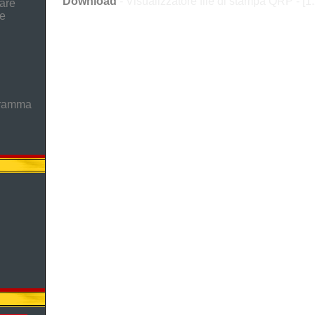
Download
- Visualizzatore file di stampa QRP - [1
are
he
gramma