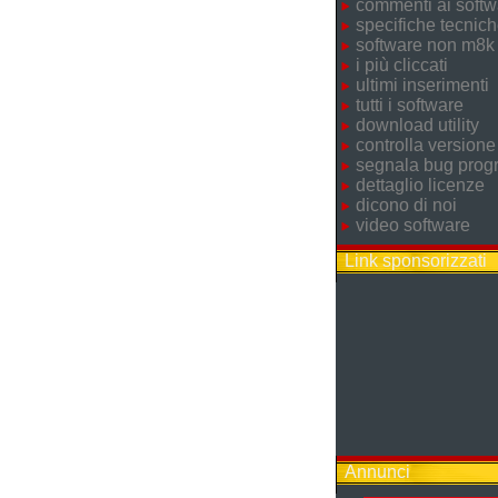
commenti ai softw
specifiche tecnic
software non m8k
i più cliccati
ultimi inserimenti
tutti i software
download utility
controlla versione
segnala bug pro
dettaglio licenze
dicono di noi
video software
Link sponsorizzati
Annunci