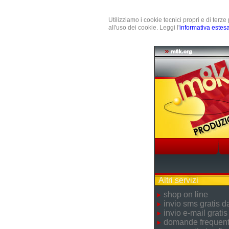
Utilizziamo i cookie tecnici propri e di terz
all'uso dei cookie. Leggi l'
informativa estes
Altri servizi
shop on line
invio sms gratis 
invio e-mail gratis
domande frequent