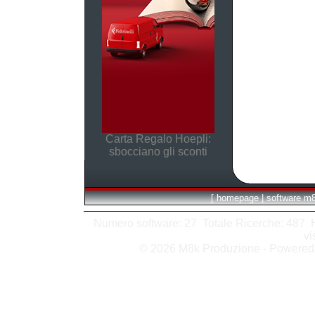
Carta Regalo Hoepli:
sbocciano gli sconti
[
homepage
|
software m
Numero software: 27 Totale Ricerche: 487 Hit
vi
© 2026 M8k Produzione - Powere