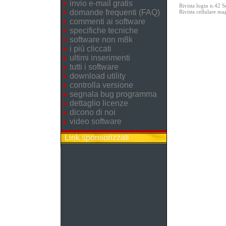
invio e-mail gratis
Rivista login n.42 
domande frequenti (FAQ)
Rivista cellulare m
commenti ai software
specifiche tecniche
software non m8k
i più cliccati
ultimi inserimenti
tutti i software
download utility
controlla versione
segnala bug programma
dettaglio licenze
dicono di noi
video software
Link sponsorizzati