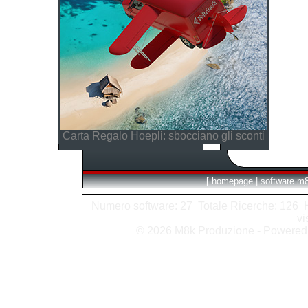
Carta Regalo Hoepli: sbocciano gli sconti
[
homepage
|
software m
Numero software: 27 Totale Ricerche: 126 Hit
vi
© 2026 M8k Produzione - Powere