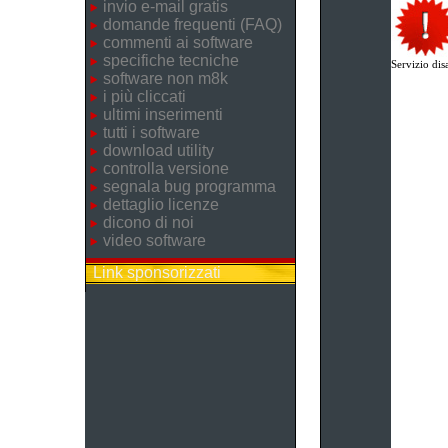
invio e-mail gratis
domande frequenti (FAQ)
commenti ai software
specifiche tecniche
Servizio disa
software non m8k
i più cliccati
ultimi inserimenti
tutti i software
download utility
controlla versione
segnala bug programma
dettaglio licenze
dicono di noi
video software
Link sponsorizzati