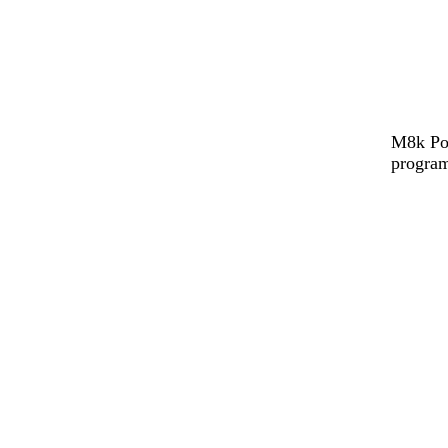
M8k Pow
program