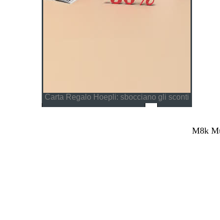
Carta Regalo Hoepli: sbocciano gli sconti
M8k Mul