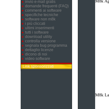
M8k Age
invio e-mail gratis
domande frequenti (FAQ)
commenti ai software
specifiche tecniche
software non m8k
i più cliccati
ultimi inserimenti
tutti i software
download utility
controlla versione
segnala bug programma
dettaglio licenze
dicono di noi
video software
Link sponsorizzati
M8k Lav