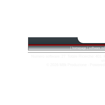
[
homepage
|
software m
Numero software: 27 Totale Ricerche: 401 Hit
vi
© 2026 M8k Produzione - Powere