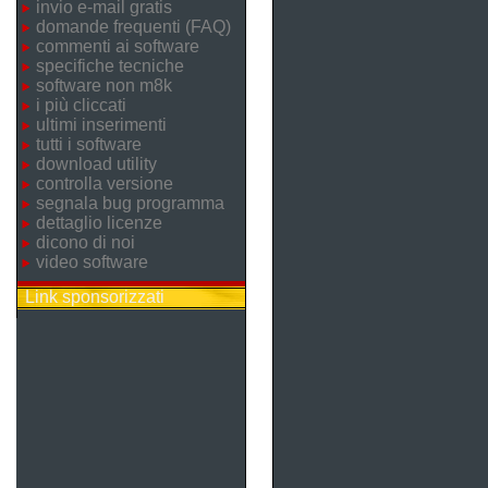
invio e-mail gratis
domande frequenti (FAQ)
commenti ai software
specifiche tecniche
software non m8k
i più cliccati
ultimi inserimenti
tutti i software
download utility
controlla versione
segnala bug programma
dettaglio licenze
dicono di noi
video software
Link sponsorizzati