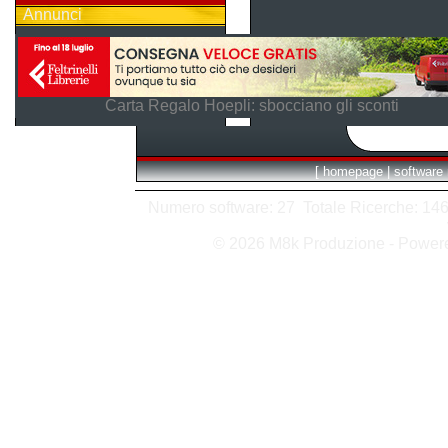
Annunci
Carta Regalo Hoepli: sbocciano gli sconti
[
homepage
|
software
Numero software: 27 Totale Ricerche: 146 H
© 2026 M8k Produzione - Powe