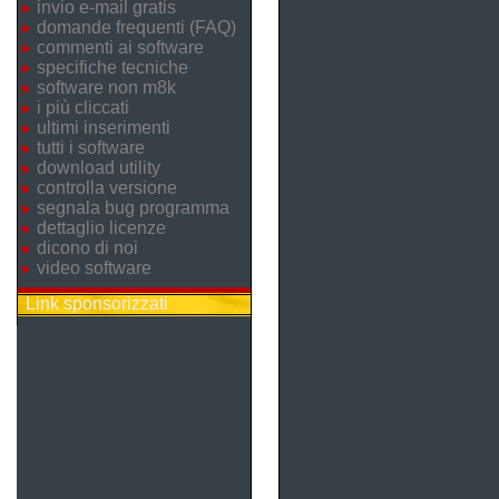
invio e-mail gratis
domande frequenti (FAQ)
commenti ai software
specifiche tecniche
software non m8k
i più cliccati
ultimi inserimenti
tutti i software
download utility
controlla versione
segnala bug programma
dettaglio licenze
dicono di noi
video software
Link sponsorizzati