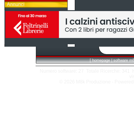
Annunci
[
homepage
|
software m
Numero software: 27 Totale Ricerche: 341 Hit
vi
© 2026 M8k Produzione - Powere