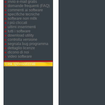
invio e-mail gratis
domande frequenti (FAQ)
commenti ai software
specifiche tecniche
software non m8k
i più cliccati
ultimi inserimenti
tutti i software
download utility
controlla versione
segnala bug programma
dettaglio licenze
dicono di noi
video software
Link sponsorizzati