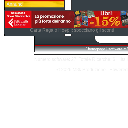
Annunci
Carta Regalo Hoepli: sbocciano gli sconti
[
homepage
|
software m
Numero software: 27 Totale Ricerche: 6 Hits In:
© 2026 M8k Produzione - Powere