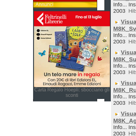
Info... In
Annunci
2003
Hit
Visua
M8K_Sve
Info... In
2003
Hit
Visua
M8K_Su
Info... In
2003
Hit
Visua
M8K_Ru
Carta Regalo Hoepli: sbocciano gli
sconti
Info... In
2003
Hit
Visua
M8K_Ag
Info... In
2003
Hit