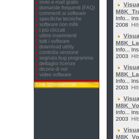
invio e-mail gratis
Visua
domande frequenti (FAQ)
M8K_Tra
commenti ai software
Info... In
specifiche tecniche
software non m8k
2008
Hit
i più cliccati
Visua
ultimi inserimenti
tutti i software
M8K_La
download utility
Info... In
controlla versione
2003
Hit
segnala bug programma
dettaglio licenze
Visua
dicono di noi
M8K_La
video software
Info... In
Link sponsorizzati
2003
Hit
Visua
M8K_Vol
Info... In
2003
Hit
Visua
M8K_Vo