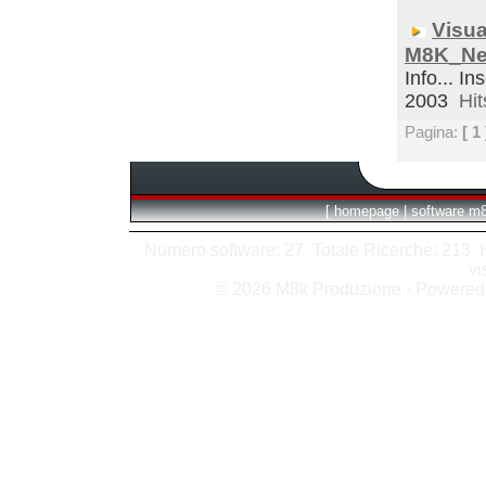
Visua
M8K_Ne
Info... In
2003
Hit
Pagina:
[ 1 
[
homepage
|
software m
Numero software: 27 Totale Ricerche: 213 Hit
vi
© 2026 M8k Produzione - Powere