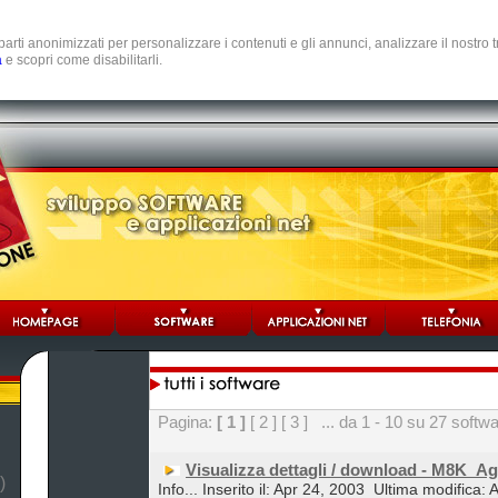
e parti anonimizzati per personalizzare i contenuti e gli annunci, analizzare il nostro
a
e scopri come disabilitarli.
Pagina:
[ 1 ]
[ 2 ]
[ 3 ]
... da 1 - 10 su 27 softw
Visualizza dettagli / download - M8K_A
)
Info... Inserito il: Apr 24, 2003
Ultima modifica: 