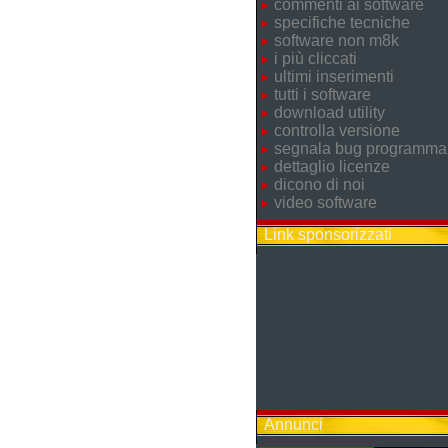
commenti ai software
specifiche tecniche
software non m8k
i più cliccati
ultimi inserimenti
tutti i software
download utility
controlla versione
segnala bug programma
dettaglio licenze
dicono di noi
video software
Link sponsorizzati
Annunci