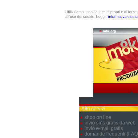
Utilizziamo i cookie tecnici propri e di terz
all'uso dei cookie. Leggi l'
informativa estes
Altri servizi
shop on line
invio sms gratis da web
invio e-mail gratis
domande frequenti (FAQ