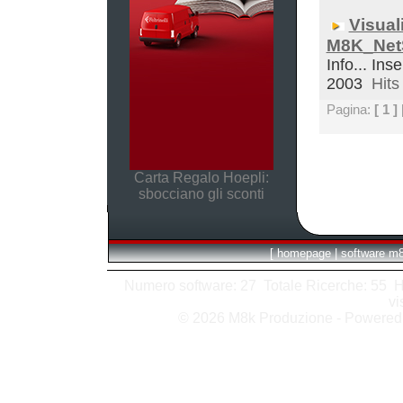
Visual
M8K_Net
Info... Inse
2003
Hits 
Pagina:
[ 1 ]
Carta Regalo Hoepli:
sbocciano gli sconti
[
homepage
|
software m
Numero software: 27 Totale Ricerche: 55 Hits
vi
© 2026 M8k Produzione - Powere