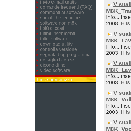
invio e-mail gratis
Visual
domande frequenti (FAQ)
M8K_Trac
commenti ai software
Info... Ins
specifiche tecniche
software non m8k
2008
Hits 
i più cliccati
Visual
ultimi inserimenti
tutti i software
M8K_Lav
download utility
Info... Inse
controlla versione
2003
Hits 
segnala bug programma
dettaglio licenze
Visual
dicono di noi
M8K_Lav
video software
Info... Ins
Link sponsorizzati
2003
Hits 
Visual
M8K_Voll
Info... Inse
2003
Hits 
Visual
M8K_Voc