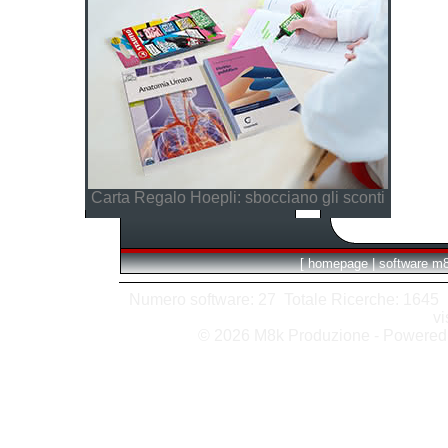
Carta Regalo Hoepli: sbocciano gli sconti
[
homepage
|
software m
Numero software: 27 Totale Ricerche: 1645 Hit
vi
© 2026 M8k Produzione - Powere