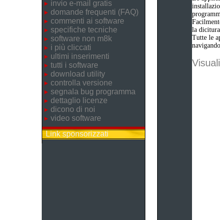
invio e-mail gratis
installazi
domande frequenti (FAQ)
programm
commenti ai software
Facilmente
specifiche tecniche
la dicitu
Tutte le a
software non m8k
navigando 
i più cliccati
ultimi inserimenti
Visuali
tutti i software
download utility
controlla versione
segnala bug programma
dettaglio licenze
dicono di noi
video software
Link sponsorizzati