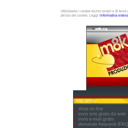
Utilizziamo i cookie tecnici propri e di terz
all'uso dei cookie. Leggi l'
informativa estes
Altri servizi
shop on line
invio sms gratis da web
invio e-mail gratis
domande frequenti (FAQ