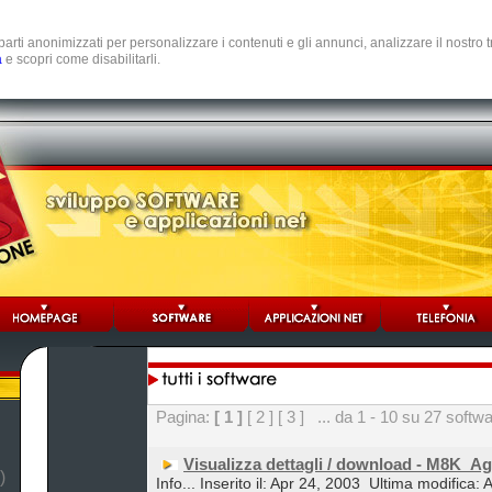
e parti anonimizzati per personalizzare i contenuti e gli annunci, analizzare il nostro
a
e scopri come disabilitarli.
Pagina:
[ 1 ]
[ 2 ]
[ 3 ]
... da 1 - 10 su 27 softw
Visualizza dettagli / download - M8K_A
)
Info... Inserito il: Apr 24, 2003
Ultima modifica: 