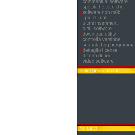
commenti ai software
specifiche tecniche
software non m8k
i più cliccati
ultimi inserimenti
tutti i software
download utility
controlla versione
segnala bug programma
dettaglio licenze
dicono di noi
video software
Link sponsorizzati
Annunci