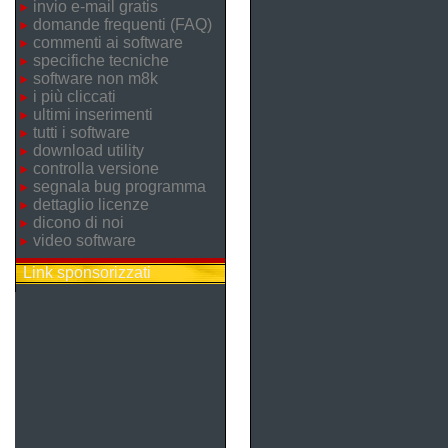
invio e-mail gratis
domande frequenti (FAQ)
commenti ai software
specifiche tecniche
software non m8k
i più cliccati
ultimi inserimenti
tutti i software
download utility
controlla versione
segnala bug programma
dettaglio licenze
dicono di noi
video software
Link sponsorizzati