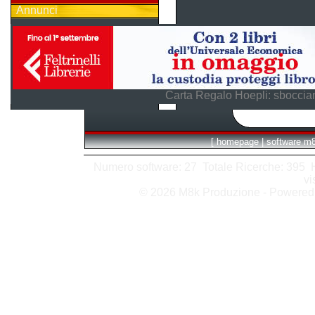
Annunci
Carta Regalo Hoepli: sboccian
[
homepage
|
software m
Numero software: 27 Totale Ricerche: 395 Hit
vi
© 2026 M8k Produzione - Powere