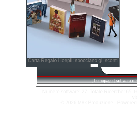
Carta Regalo Hoepli: sbocciano gli sconti
[
homepage
|
software m
Numero software: 27 Totale Ricerche: 65 Hits
vi
© 2026 M8k Produzione - Powere