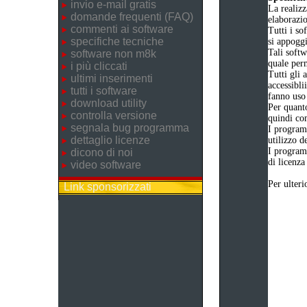
invio e-mail gratis
La realizz
domande frequenti (FAQ)
elaborazi
commenti ai software
Tutti i so
specifiche tecniche
si appogg
Tali softw
software non m8k
quale perm
i più cliccati
Tutti gli 
ultimi inserimenti
accessibli
tutti i software
fanno uso 
download utility
Per quanto
controlla versione
quindi com
segnala bug programma
I program
dettaglio licenze
utilizzo d
I program
dicono di noi
di licenza
video software
Per ulteri
Link sponsorizzati