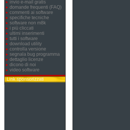
invio e-mail gratis
domande frequenti (FAQ)
commenti ai software
specifiche tecniche
software non m8k
i più cliccati
ultimi inserimenti
tutti i software
download utility
controlla versione
segnala bug programma
dettaglio licenze
dicono di noi
video software
Link sponsorizzati