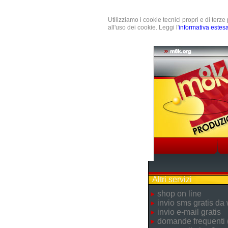
Utilizziamo i cookie tecnici propri e di terz
all'uso dei cookie. Leggi l'
informativa estes
Altri servizi
shop on line
invio sms gratis da
invio e-mail gratis
domande frequenti