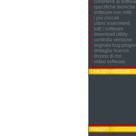
commenti ai softwa
specifiche tecniche
software non m8k
i più cliccati
ultimi inserimenti
tutti i software
download utility
controlla versione
segnala bug prog
dettaglio licenze
dicono di noi
video software
Link sponsorizzati
Annunci