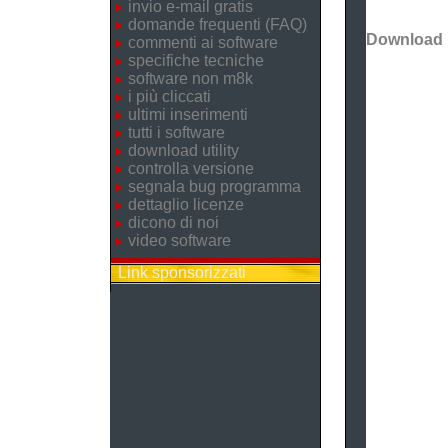
invio e-mail gratis
domande frequenti (FAQ)
Download
commenti ai software
specifiche tecniche
software non m8k
i più cliccati
ultimi inserimenti
tutti i software
download utility
controlla versione
segnala bug programma
dettaglio licenze
dicono di noi
video software
Link sponsorizzati