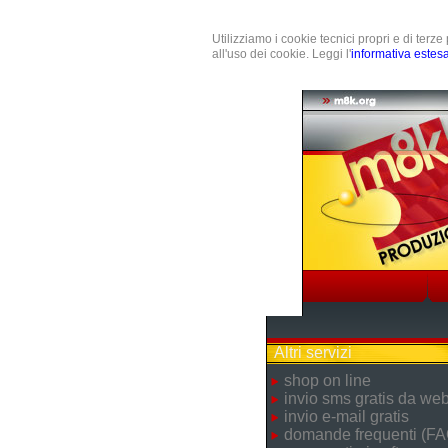
Utilizziamo i cookie tecnici propri e di terz
all'uso dei cookie. Leggi l'
informativa estes
Altri servizi
shop on line
invio sms gratis da we
invio e-mail gratis
domande frequenti (FA