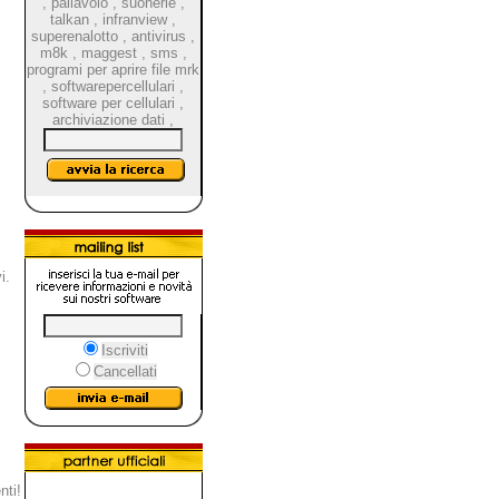
,
pallavolo
,
suonerie
,
talkan
,
infranview
,
superenalotto
,
antivirus
,
m8k
,
maggest
,
sms
,
programi per aprire file mrk
,
softwarepercellulari
,
software per cellulari
,
archiviazione dati
,
i.
Iscriviti
Cancellati
nti!