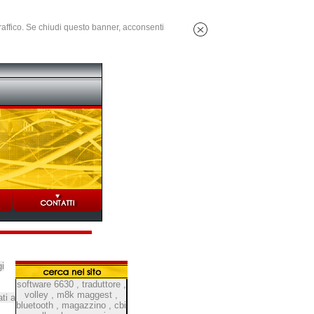
 traffico. Se chiudi questo banner, acconsenti
i
software 6630
,
traduttore
,
volley
,
m8k maggest
,
ti a
bluetooth
,
magazzino
,
cbi