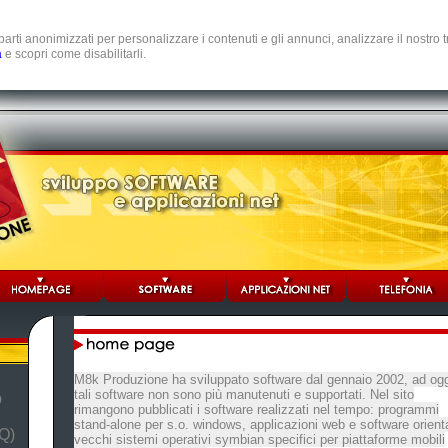
e parti anonimizzati per personalizzare i contenuti e gli annunci, analizzare il nostro
a
e scopri come disabilitarli.
M8k Produzione ha sviluppato software dal gennaio 2002, ad ogg
tali software non sono più manutenuti e supportati. Nel sito
b
rimangono pubblicati i software realizzati nel tempo: programmi
stand-alone per s.o. windows, applicazioni web e software orienta
Q)
vecchi sistemi operativi symbian specifici per piattaforme mobili