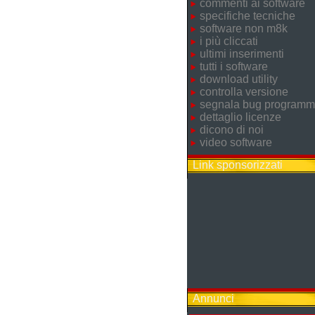
commenti ai software
specifiche tecniche
software non m8k
i più cliccati
ultimi inserimenti
tutti i software
download utility
controlla versione
segnala bug program
dettaglio licenze
dicono di noi
video software
Link sponsorizzati
Annunci