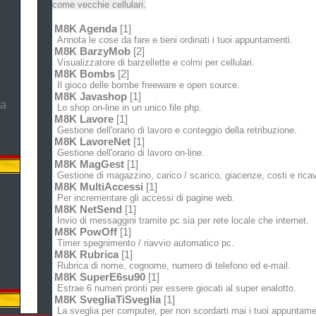
come vecchie cellulari.
M8K Agenda
[1]
Annota le cose da fare e tieni ordinati i tuoi appuntamenti.
M8K BarzyMob
[2]
Visualizzatore di barzellette e colmi per cellulari.
M8K Bombs
[2]
Il gioco delle bombe freeware e open source.
M8K Javashop
[1]
ma
Lo shop on-line in un unico file php.
M8K Lavore
[1]
Gestione dell'orario di lavoro e conteggio della retribuzione.
M8K LavoreNet
[1]
Gestione dell'orario di lavoro on-line.
M8K MagGest
[1]
Gestione di magazzino, carico / scarico, giacenze, costi e ricav
M8K MultiAccessi
[1]
Per incrementare gli accessi di pagine web.
M8K NetSend
[1]
Invio di messaggini tramite pc sia per rete locale che internet.
M8K PowOff
[1]
Timer spegnimento / riavvio automatico pc.
M8K Rubrica
[1]
Rubrica di nome, cognome, numero di telefono ed e-mail.
M8K SuperE6su90
[1]
Estrae 6 numeri pronti per essere giocati al super enalotto.
M8K SvegliaTiSveglia
[1]
La sveglia per computer, per non scordarti mai i tuoi appuntame