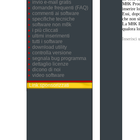
invio e-mail gratis
M8K Produ
domande frequenti (FAQ)
inserire 
commenti ai software
Essi, dopo
specifiche tecniche
che non si
La M8K Pr
software non m8k
qualora lo
i più cliccati
ultimi inserimenti
Inserisci
tutti i software
download utility
controlla versione
segnala bug programma
dettaglio licenze
dicono di noi
video software
Link sponsorizzati