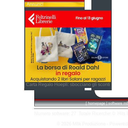
Annunci
Carta Regalo Hoepli: sbocciano gli sconti
[
homepage
|
software m
Numero software: 27 Totale Ricerche: 0 Hits In:
© 2026 M8k Produzione - Powere