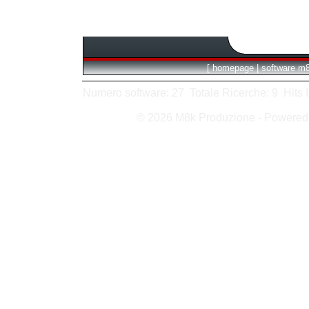
[
homepage
|
software m
Numero software: 27 Totale Ricerche: 9 Hits In:
© 2026 M8k Produzione - Powere