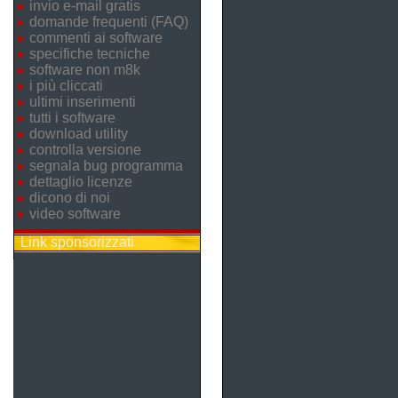
invio e-mail gratis
domande frequenti (FAQ)
commenti ai software
specifiche tecniche
software non m8k
i più cliccati
ultimi inserimenti
tutti i software
download utility
controlla versione
segnala bug programma
dettaglio licenze
dicono di noi
video software
Link sponsorizzati