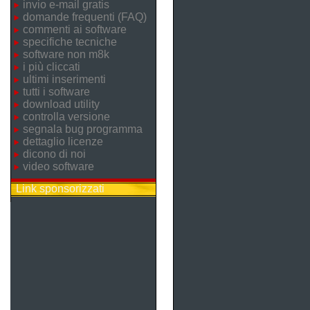
invio e-mail gratis
domande frequenti (FAQ)
commenti ai software
specifiche tecniche
software non m8k
i più cliccati
ultimi inserimenti
tutti i software
download utility
controlla versione
segnala bug programma
dettaglio licenze
dicono di noi
video software
Link sponsorizzati