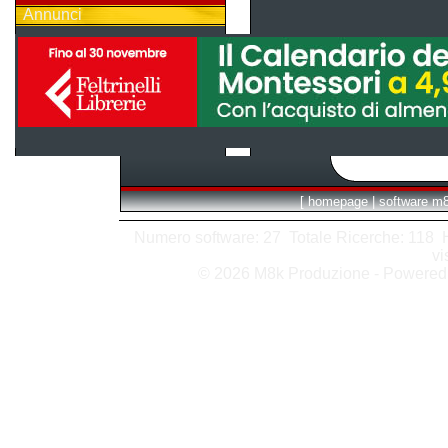
Annunci
[
homepage
|
software m
Numero software: 27 Totale Ricerche: 118 Hit
vi
© 2026 M8k Produzione - Powere