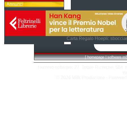
Annunci
Carta Regalo Hoepli: sboccian
[
homepage
|
software m
Numero software: 27 Totale Ricerche: 564 Hit
vi
© 2026 M8k Produzione - Powere