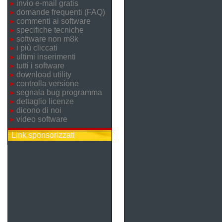
invio e-mail gratis
domande frequenti (FAQ)
commenti ai software
specifiche tecniche
software non m8k
i più cliccati
ultimi inserimenti
tutti i software
download utility
controlla versione
segnala bug programma
dettaglio licenze
dicono di noi
video software
Link sponsorizzati