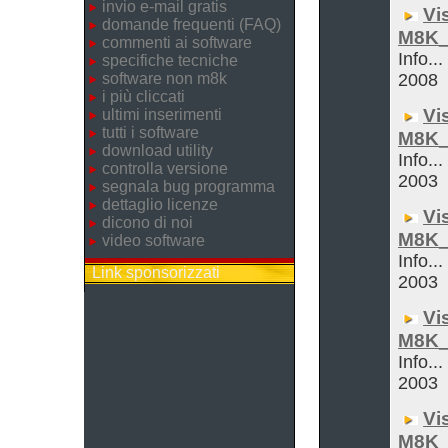
invio e-mail gratis
Vi
domande frequenti (FAQ)
M8K_
commenti ai software
Info..
specifiche tecniche
software non m8k
2008
i più cliccati
Vi
ultimi inserimenti
tutti i software
M8K_
download utility
Info...
controlla versione
2003
segnala bug programma
dettaglio licenze
Vi
dicono di noi
M8K_
video software
Info...
Link sponsorizzati
2003
Vi
M8K_
Info...
2003
Vi
M8K_