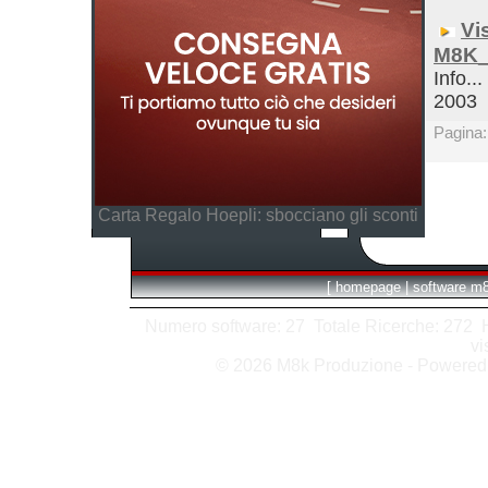
Vi
M8K_
Info...
2003
Pagina
Carta Regalo Hoepli: sbocciano gli sconti
[
homepage
|
software m
Numero software: 27 Totale Ricerche: 272 Hit
vi
© 2026 M8k Produzione - Powere