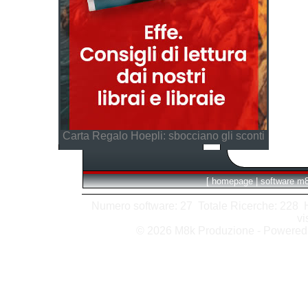
Carta Regalo Hoepli: sbocciano gli sconti
[
homepage
|
software m
Numero software: 27 Totale Ricerche: 228 Hit
vi
© 2026 M8k Produzione - Powere