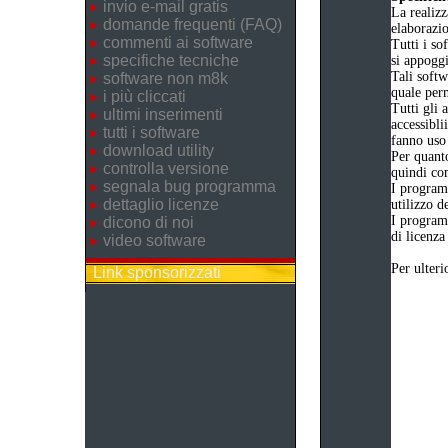
invio e-mail gratis
La realizz
domande frequenti (FAQ)
elaborazi
commenti ai software
Tutti i so
specifiche tecniche
si appogg
Tali softw
software non m8k
quale perm
i più cliccati
Tutti gli 
ultimi inserimenti
accessibli
tutti i software
fanno uso 
download utility
Per quanto
controlla versione
quindi com
segnala bug programma
I program
dettaglio licenze
utilizzo d
I program
dicono di noi
di licenza
video software
Per ulteri
Link sponsorizzati