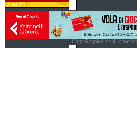
Annunci
Carta Regalo Hoepli: sboccian