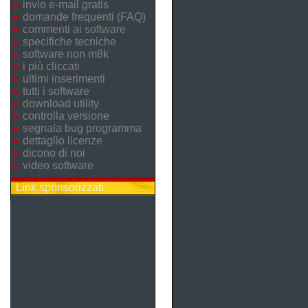
invio e-mail gratis
domande frequenti (FAQ)
commenti ai software
specifiche tecniche
software non m8k
i più cliccati
ultimi inserimenti
tutti i software
download utility
controlla versione
segnala bug programma
dettaglio licenze
dicono di noi
video software
Link sponsorizzati