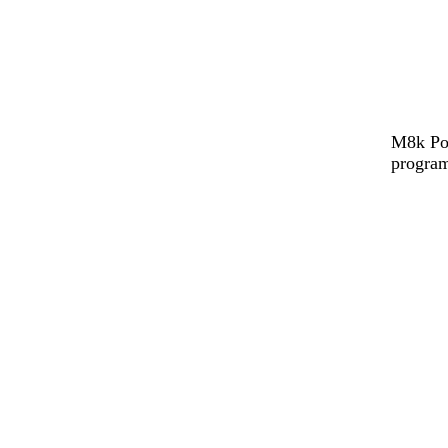
M8k Pow
program