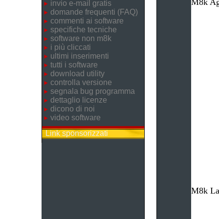
M8k Age
invio e-mail gratis
domande frequenti (FAQ)
commenti ai software
specifiche tecniche
software non m8k
i più cliccati
ultimi inserimenti
tutti i software
download utility
controlla versione
segnala bug programma
dettaglio licenze
dicono di noi
video software
Link sponsorizzati
M8k Lav