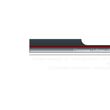
[
homepage
|
software m
Numero software: 27 Totale Ricerche: 179 Hit
vi
© 2026 M8k Produzione - Powere