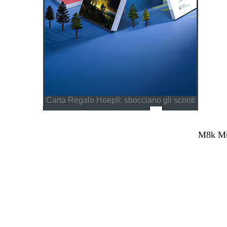
Carta Regalo Hoepli: sbocciano gli sconti
M8k Mul